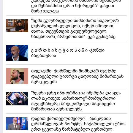
უდიდესი მოცულობის მასალის შესწავლა
და შესაბამისი დრო სჭირდება"-დავით
მირცხულავა
"ჩემი გულწრფელი სამძიმარი ნიკოლოზ
ღუნაშვილის დედიკოს, იქნებ იპოვოთ
ძალა, თქვენთვის გაუფერულებელ
სამყაროში, არსებობისა" -ეკა კუპატაძე
ვ ი რ თ ხ ი ს ტ ყ ა ო ს ა ნ ი -ჯონდი
ბაღათურია
თელავში, ქორწილში მომხდარ ფაქტზე
დაკავებული გიორგი ჭიღლაძე მიმართვას
ავრცელებს
"ბევ­რი ცრუ ინ­ფორ­მა­ცია იწე­რე­ბა და ყვე­
ლამ იცო­დეთ სი­მარ­თლე"-მომღერალი
ალექსანდრე მრელაშვილი საგანგებო
მიმართვას ავრცელებს
დავით ქართველიშვილი – ანაკლიის
ღრმაწყლოვან პორტზე: საქართველო ერთ-
ერთ ყველაზე წარმატებულ ევროპულ