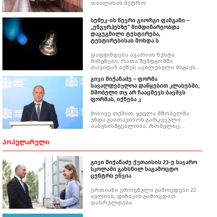
თბილისის მეტრო.
სემეკ-ის წევრი გიორგი ფანგანი –
„ენგურჰესზე“ მიმდინარეობდა
დაგეგმილი ტესტირება,
ტესტირებისას მოხდა ს
დადგინდება ავარიის ზუსტი
მიზეზები, რათა შემდგომში
თავიდან იქნეს აცილებული მსგავსი
შემთხვევების განმეორება.
გივი მიქანაძე – ფორმა
სავალდებულოა დაწყებით კლასებში,
მშობელი თუ არ ჩააცმევს ბავშვს
ფორმას, იქნება კ
მისივე თქმით, ყველა მშობელმა
უნდა გაითავისოს გარკვეული
პასუხისმგებლობა, რომელიც,
პირველ რიგში, საკუთარ შვილთან
აქვს და შემდეგ - სრულიად
ᲞᲝᲞᲣᲚᲐᲠᲣᲚᲘ
საზოგადოებასთან.
გივი მიქანაძე ქუთაისის 23-ე საჯარო
სკოლაში გახსნილ საგამოცდო
ცენტრს ეწვია
ერთიანი ეროვნული გამოცდები 22
ივლისს, ფიზიკის გამოცდით
დასრულდება.