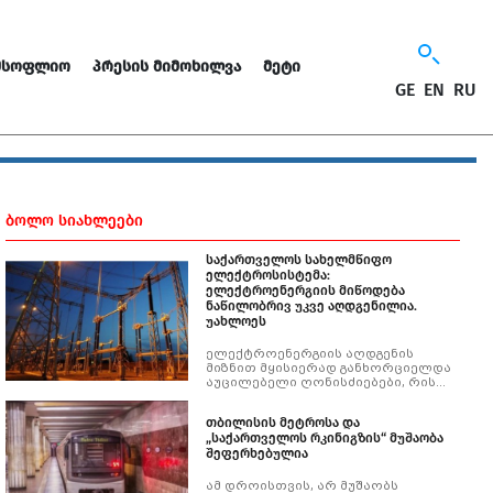
ᲛᲡᲝᲤᲚᲘᲝ
ᲞᲠᲔᲡᲘᲡ ᲛᲘᲛᲝᲮᲘᲚᲕᲐ
ᲛᲔᲢᲘ
GE
EN
RU
ᲑᲝᲚᲝ ᲡᲘᲐᲮᲚᲔᲔᲑᲘ
საქართველოს სახელმწიფო
ელექტროსისტემა:
ელექტროენერგიის მიწოდება
ნაწილობრივ უკვე აღდგენილია.
უახლოეს
ელექტროენერგიის აღდგენის
მიზნით მყისიერად განხორციელდა
აუცილებელი ღონისძიებები, რის
შედეგადაც ამ ეტაპზე
ელექტროენერგიის მიწოდება
თბილისის მეტროსა და
ნაწილობრივ უკვე აღდგენილია
„საქართველოს რკინიგზის“ მუშაობა
შეფერხებულია
ამ დროისთვის, არ მუშაობს