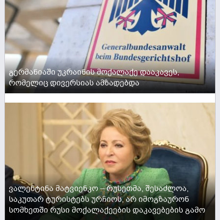
გერმანიაში უკრაინის მოქალაქე დააკავეს,
რომელიც დივერსიას ამზადებდა
ACTIVE NOW
ვალენტინა მატვიენკო – რუსეთმა, შესაძლოა,
საკუთარ ტურისტებს ურჩიოს, არ იმოგზაურონ
სომხეთში რუსი მოქალაქეების დაკავებების გამო