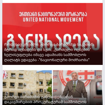
ACTIVE NOW
როდესაც კრემლი, გიორგი ბარამიძეს საკუთარ
მტრად აცხადებს და სჯის, „ქართული ოცნების“
ხელისუფლება იმავე ადამიანს სამშობლოს
ღალატს ედავება -"ნაციონალური მოძრაობა"
ACTIVE NOW
გიორგი ბარამიძის განცხადებასთან
დაკავშირებით პროკურატურამ სამშობლოს