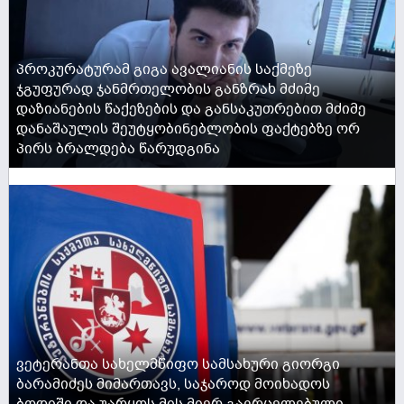
პროკურატურამ გიგა ავალიანის საქმეზე
ჯგუფურად ჯანმრთელობის განზრახ მძიმე
დაზიანების წაქეზების და განსაკუთრებით მძიმე
დანაშაულის შეუტყობინებლობის ფაქტებზე ორ
პირს ბრალდება წარუდგინა
ACTIVE NOW
ვეტერანთა სახელმწიფო სამსახური გიორგი
ბარამიძეს მიმართავს, საჯაროდ მოიხადოს
ბოდიში და უარყოს მის მიერ გავრცელებული,