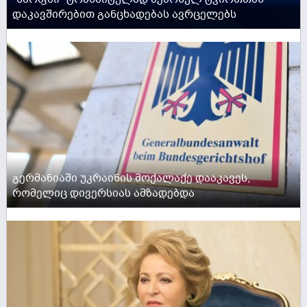
დაკავშირებით განცხადებას ავრცელებს
ACTIVE NOW
გერმანიაში უკრაინის მოქალაქე დააკავეს,
რომელიც დივერსიას ამზადებდა
ACTIVE NOW