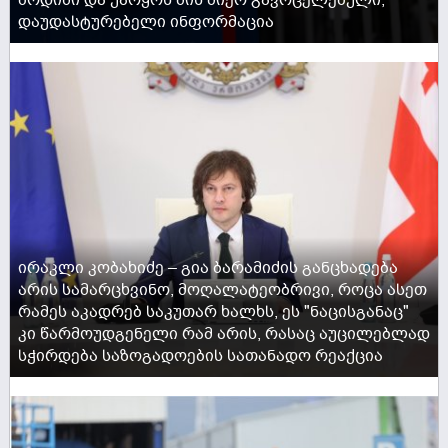
დაუდასტურებელი ინფორმაცია
ACTIVE NOW
ირაკლი კობახიძე – გია ბარამიძის განცხადება
არის სამარცხვინო, მოღალატეობრივი, როცა ასეთ
რამეს აკადრებ საკუთარ ხალხს, ეს "ნაცისგანაც"
კი წარმოუდგენელი რამ არის, რასაც აუცილებლად
სჭირდება საზოგადოების სათანადო რეაქცია
ACTIVE NOW