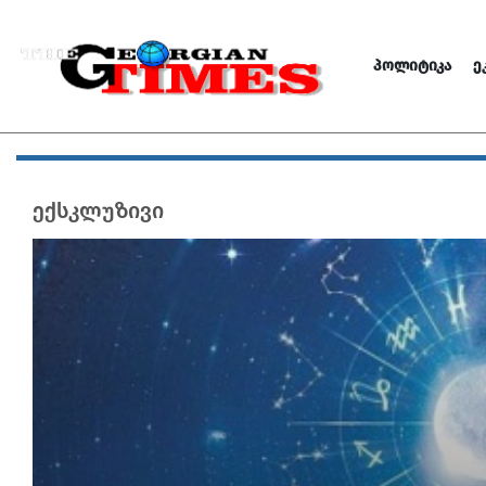
ᲞᲝᲚᲘᲢᲘᲙᲐ
Ე
ექსკლუზივი