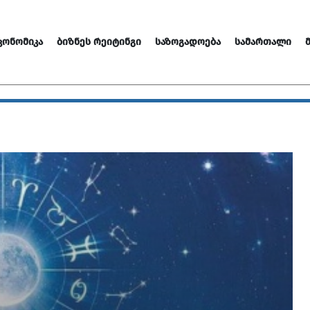
ᲙᲝᲜᲝᲛᲘᲙᲐ
ᲑᲘᲖᲜᲔᲡ ᲠᲔᲘᲢᲘᲜᲒᲘ
ᲡᲐᲖᲝᲒᲐᲓᲝᲔᲑᲐ
ᲡᲐᲛᲐᲠᲗᲐᲚᲘ