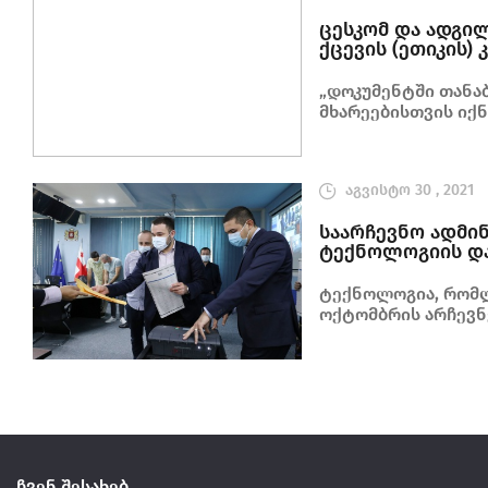
ცესკომ და ადგი
ქცევის (ეთიკის)
„დოკუმენტში თანა
მხარეებისთვის იქ
აგვისტო 30 , 2021
საარჩევნო ადმი
ტექნოლოგიის და
ტექნოლოგია, რომლ
ოქტომბრის არჩევნ
მასშტაბით ბევრ ქ
ჩვენ შესახებ