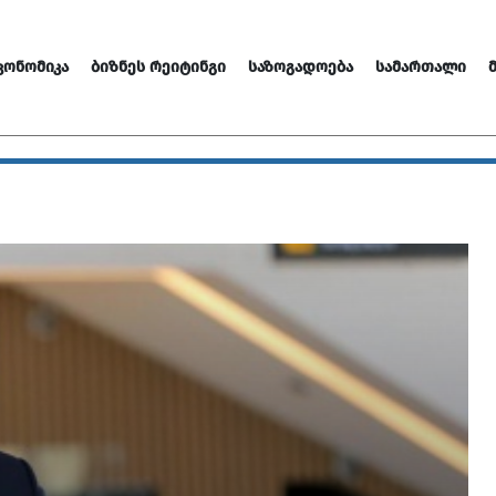
ᲙᲝᲜᲝᲛᲘᲙᲐ
ᲑᲘᲖᲜᲔᲡ ᲠᲔᲘᲢᲘᲜᲒᲘ
ᲡᲐᲖᲝᲒᲐᲓᲝᲔᲑᲐ
ᲡᲐᲛᲐᲠᲗᲐᲚᲘ