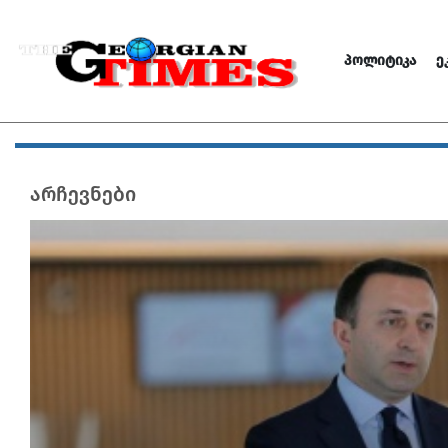
ᲞᲝᲚᲘᲢᲘᲙᲐ
Ე
არჩევნები