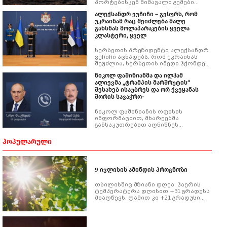
პორტებისკენ მიმავალი გემები
დარდანელის სრუტის გავლით
ალექსანდრ ვუჩიჩი – გვსურს, რომ
ჩრდილოეთის მიმართულებით
უკრაინამ რაც შეიძლება მალე
მოძრაობას ჩვეულ რეჟიმში
გახსნას მოლაპარაკების ყველა
განაგრძობენ.
კლასტერი, ყველ
სერბეთის პრეზიდენტი ალექსანდრ
ვუჩიჩი აცხადებს, რომ უკრაინას
შეუძლია, სერბეთის იმედი ჰქონდეს
ევროკავშირისკენ მიმავალ გზაზე.
ნიკოლ ფაშინიანმა და ილჰამ
ალიევმა „ტრამპის მარშრუტის“
შესახებ ისაუბრეს და ორ ქვეყანას
შორის სავაჭრო-
ნიკოლ ფაშინიანის ოფისის
ინფორმაციით, მხარეებმა
განსაკუთრებით აღნიშნეს
პრეზიდენტ დონალდ ტრამპისა და
აშშ-ის მთავრობის მნიშვნელოვანი
ᲞᲝᲞᲣᲚᲐᲠᲣᲚᲘ
როლი სამშვიდობო პროცესის
წინსვლაში.
9 ივლისის ამინდის პროგნოზი
თბილისშიც მზიანი დღეა. ჰაერის
ტემპერატურა დღისით +31 გრადუსს
მიაღწევს, ღამით კი +21 გრადუსი
იქნება.