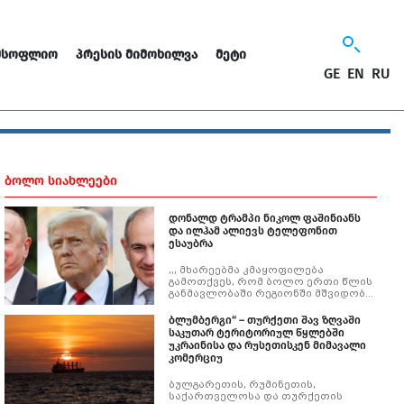
ᲛᲡᲝᲤᲚᲘᲝ
ᲞᲠᲔᲡᲘᲡ ᲛᲘᲛᲝᲮᲘᲚᲕᲐ
ᲛᲔᲢᲘ
GE
EN
RU
ᲑᲝᲚᲝ ᲡᲘᲐᲮᲚᲔᲔᲑᲘ
დონალდ ტრამპი ნიკოლ ფაშინიანს
და ილჰამ ალიევს ტელეფონით
ესაუბრა
,,, მხარეებმა კმაყოფილება
გამოთქვეს, რომ ბოლო ერთი წლის
განმავლობაში რეგიონში მშვიდობა
და სტაბილურობა შენარჩუნდა და
არ მომხდარა ინციდენტები,
ბლუმბერგი“ – თურქეთი შავ ზღვაში
რომლებსაც შეეძლოთ, რეგიონში
საკუთარ ტერიტორიულ წყლებში
ესკალაცია გაეზარდათ.''
უკრაინისა და რუსეთისკენ მიმავალი
კომერციუ
ბულგარეთის, რუმინეთის,
საქართველოსა და თურქეთის