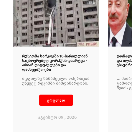
რუსეთმა ხარკოვში 10-სართულიან
დონალდ
საცხოვრებელ კორპუსს დაარტყა -
და ილჰ
არიან დაღუპულები და
ესაუბრ
დაშავებულები
ადგილზე სამაშველო ოპერაცია
,,, მხ
უწყვეტ რეჟიმში მიმდინარეობს.
გამოთ
წლის გ
მშვიდ
შენარჩ
ვრცლად
ინციდე
შეეძლ
ესკალა
აგვისტო 09 , 2026