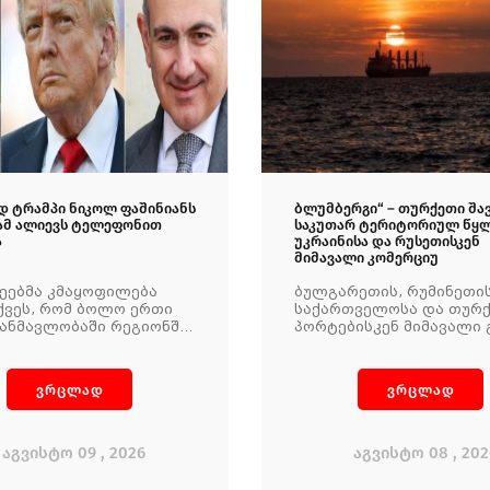
 ტრამპი ნიკოლ ფაშინიანს
ბლუმბერგი“ – თურქეთი შავ
ამ ალიევს ტელეფონით
საკუთარ ტერიტორიულ წყ
ა
უკრაინისა და რუსეთისკენ
მიმავალი კომერციუ
არეებმა კმაყოფილება
ბულგარეთის, რუმინეთის
ქვეს, რომ ბოლო ერთი
საქართველოსა და თურ
ანმავლობაში რეგიონში
პორტებისკენ მიმავალი 
ობა და სტაბილურობა
დარდანელის სრუტის გ
უნდა და არ მომხდარა
ჩრდილოეთის მიმართუ
ნტები, რომლებსაც
მოძრაობას ჩვეულ რეჟიმ
ვრცლად
ვრცლად
ოთ, რეგიონში
განაგრძობენ.
ცია გაეზარდათ.''
აგვისტო 09 , 2026
აგვისტო 08 , 202