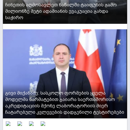
ჩინეთის აღმოსავლეთ ნაწილში ტაიფუნის გამო
მილიონზე მეტი ადამიანის ევაკუაცია გახდა
საჭირო
ACTIVE NOW
გივი მიქანაძე: სასკოლო ფორმების ყველა
მოდელმა წარმატებით გაიარა საერთაშორისო
აკრედიტაციის მქონე ლაბორატორიის მიერ
ჩატარებული კვლევების დადგენილი ტესტირებები