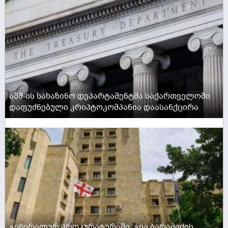
აშშ-ის სახაზინო დეპარტამენტმა საქართველოში
დაფუძნებული კრიპტოკომპანია დაასანქცირა
ACTIVE NOW
გენერალურ პროკურატურაში, გია ბარამიძის