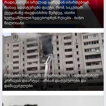
რადიკალები სრულად გარედან იმართებიან,
რასაც ადასტურებს ფაქტი, რომ, საკუთარ
ქვეყანაზე თავდასხმის შემდეგ, ისინი
ხელგაშლილი ხვდებოდნენ რუსებს - ნინო
წილოსანი
ACTIVE NOW
რუსეთმა ხარკოვში 10-სართულიან საცხოვრებელ
კორპუსს დაარტყა - არიან დაღუპულები და
დაშავებულები
ACTIVE NOW