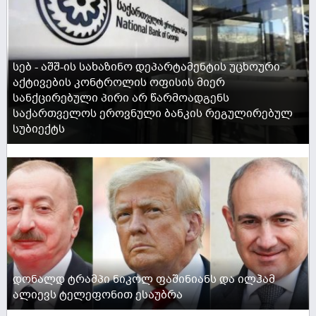
სებ - აშშ-ის სახაზინო დეპარტამენტის უცხოური
აქტივების კონტროლის ოფისის მიერ
სანქცირებული პირი არ წარმოადგენს
საქართველოს ეროვნული ბანკის რეგულირებულ
სუბიექტს
ACTIVE NOW
დონალდ ტრამპი ნიკოლ ფაშინიანს და ილჰამ
ალიევს ტელეფონით ესაუბრა