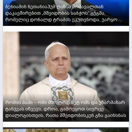
ბენიამინ ნეთანიაჰუმ ღაზას მომავალთან
დაკავშირებით „მშვიდობის საბჭოს“ გეგმა,
რომელიც დონალდ ტრამპს ეკუთვნოდა, უარყო
ACTIVE NOW
რომის პაპი – ომი მხოლოდ მეტ ომს და უზარმაზარ
ტანჯვას იწვევს, დროა, გამოვყოთ სივრცე
დიალოგისთვის, რათა მშვიდობისკენ გზა გაიხსნას
ACTIVE NOW