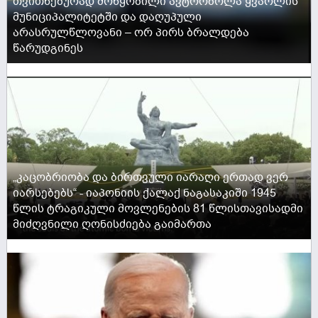
თვითნებურად მოწყობილი ავტორბოლა ყვარლის
მუნიციპალიტეტში და დაღუპული
არასრულწლოვანი – ორ პირს ბრალდება
წარუდგინეს
ACTIVE NOW
„კაცობრიობა და ბირთვული იარაღი ერთად ვერ
იარსებებს“ - იაპონიის ქალაქ ნაგასაკიში 1945
წლის ტრაგიკული მოვლენების 81 წლისთავისადმი
მიძღვნილი ღონისძიება გაიმართა
ACTIVE NOW